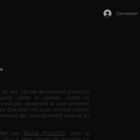
Connexion
re
 40 ans, l’École de musique privée Le
eille petits et grands, initiés et
e n'est pas seulement la plus ancienne
. Le Diapason est aussi connue comme
xcellence de l'enseignement musical en
1980 par
Michel POULLET
, dont la
st plus à faire, l'école de musique Le