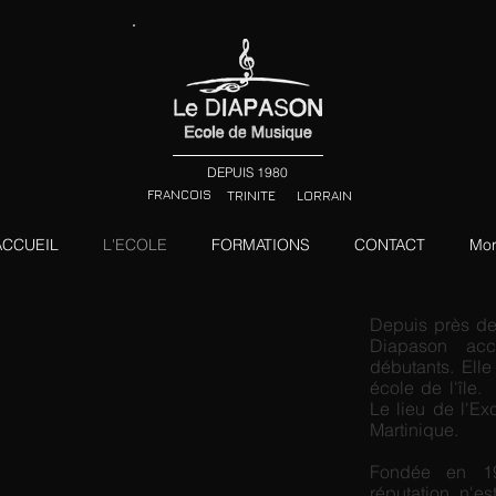
DEPUIS 1980
FRANCOIS
TRINITE
LORRAIN
ACCUEIL
L'ECOLE
FORMATIONS
CONTACT
Mo
Depuis près de
Diapason accu
débutants. Ell
école de l'île
Le lieu de l'E
Martinique.
Fondée en 
réputation n'e