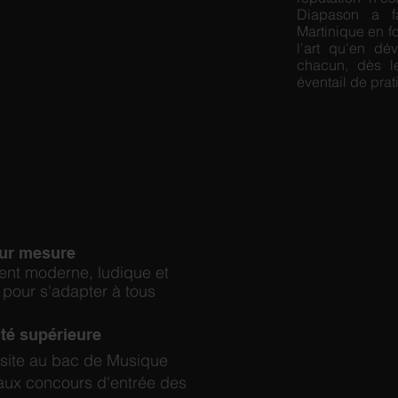
Diapason a f
Martinique en f
l'art qu'en dé
chacun, dès l
éventail de prat
ur mesure
nt moderne, ludique et
 pour s'adapter à tous
té supérieure
ite au bac de Musique
aux concours d'entrée des