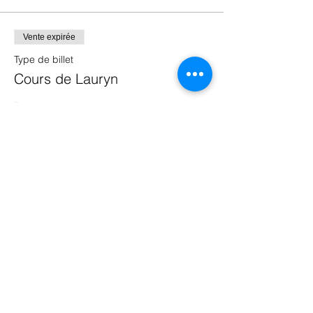
Vente expirée
Type de billet
Cours de Lauryn
Prix
0,00 €
Partager cet événement
37 Rue Joseph Lagrosillière
97220 TRINITE, Martinique
TÉL :
05 96 58 25 97